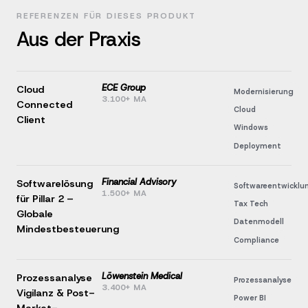
REFERENZEN FÜR DIESES PRODUKT
Aus der Praxis
ECE Group
Cloud
Modernisierung
3.100+ MA
Connected
Cloud
Client
Windows
Deployment
Financial Advisory
Softwarelösung
Softwareentwicklu
1.500+ MA
für Pillar 2 –
Tax Tech
Globale
Datenmodell
Mindestbesteuerung
Compliance
Löwenstein Medical
Prozessanalyse
Prozessanalyse
3.400+ MA
Vigilanz & Post-
Power BI