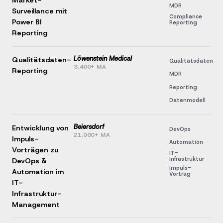
Market-
MDR
Surveillance mit
Compliance
Power BI
Reporting
Reporting
Löwenstein Medical
Qualitätsdaten-
Qualitätsdaten
3.400+ MA
Reporting
MDR
Reporting
Datenmodell
Beiersdorf
Entwicklung von
DevOps
21.000+ MA
Impuls-
Automation
Vorträgen zu
IT-
Infrastruktur
DevOps &
Impuls-
Automation im
Vortrag
IT-
Infrastruktur-
Management