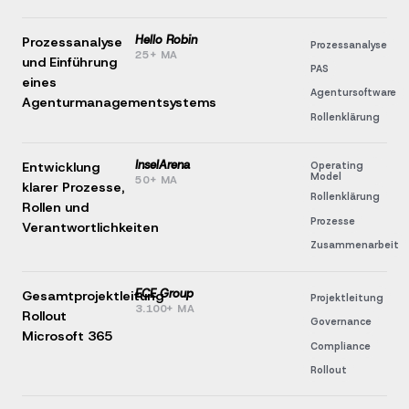
Hello Robin
Prozessanalyse
Prozessanalyse
25+ MA
und Einführung
PAS
eines
Agentursoftware
Agenturmanagementsystems
Rollenklärung
InselArena
Entwicklung
Operating
Model
50+ MA
klarer Prozesse,
Rollenklärung
Rollen und
Prozesse
Verantwortlichkeiten
Zusammenarbeit
ECE Group
Gesamtprojektleitung
Projektleitung
3.100+ MA
Rollout
Governance
Microsoft 365
Compliance
Rollout