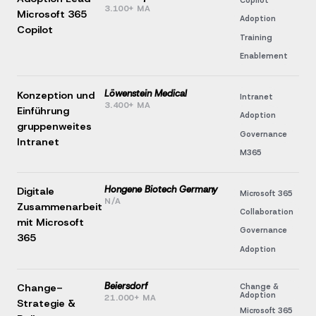
3.100+ MA
Microsoft 365
Adoption
Copilot
Training
Enablement
Löwenstein Medical
Konzeption und
Intranet
3.400+ MA
Einführung
Adoption
gruppenweites
Governance
Intranet
M365
Hongene Biotech Germany
Digitale
Microsoft 365
N/A
Zusammenarbeit
Collaboration
mit Microsoft
Governance
365
Adoption
Beiersdorf
Change-
Change &
Adoption
21.000+ MA
Strategie &
Microsoft 365