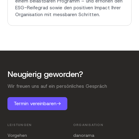
einem belastbaren Programm – und erhöhen den
ESG-Reifegrad sowie den positiven Impact Ihrer
Organisation mit messbaren Schritten.
Neugierig geworden?
Wir freuen uns auf ein persönliches Gespräch
Termin vereinbaren
→
LEISTUNGEN
ORGANISATION
Vorgehen
danorama