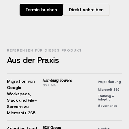
Termin buchen
Direkt schreiben
REFERENZEN FÜR DIESES PRODUKT
Aus der Praxis
Hamburg Towers
Migration von
Projektleitung
35+ MA
Google
Microsoft 365
Workspace,
Training &
Adoption
Slack und File-
Governance
Servern zu
Microsoft 365
ECE Group
Adoption Lead
Copilot